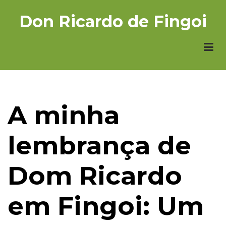
Ir
Don Ricardo de Fingoi
o
contido
principal
A minha
lembrança de
Dom Ricardo
em Fingoi: Um