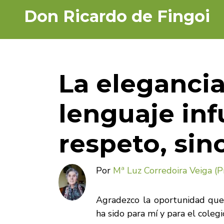
Ir
Don Ricardo de Fingoi
o
contido
principal
La elegancia
lenguaje inf
respeto, sin
Por
Mª Luz Corredoira Veiga (P
Agradezco la oportunidad que
ha sido para mí y para el colegi