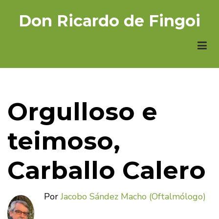
Ir
Don Ricardo de Fingoi
o
contido
principal
Orgulloso e
teimoso,
Carballo Calero
Por
Jacobo Sández Macho (Oftalmólogo)